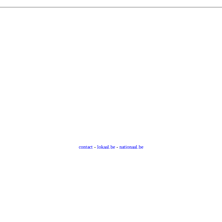
contact
-
lokaal.be
-
nationaal.be