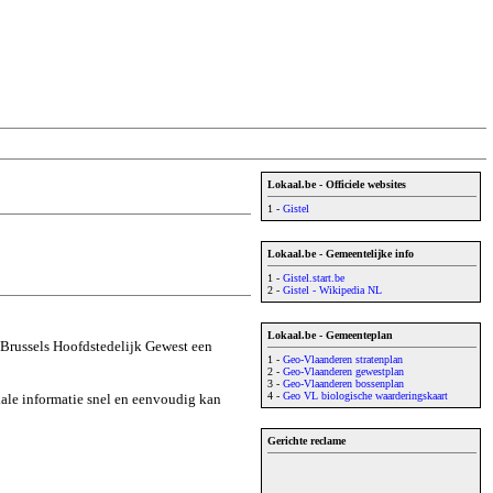
Lokaal.be - Officiele websites
1 -
Gistel
Lokaal.be - Gemeentelijke info
1 -
Gistel.start.be
2 -
Gistel - Wikipedia NL
Lokaal.be - Gemeenteplan
 Brussels Hoofdstedelijk Gewest een
1 -
Geo-Vlaanderen stratenplan
2 -
Geo-Vlaanderen gewestplan
3 -
Geo-Vlaanderen bossenplan
4 -
Geo VL biologische waarderingskaart
okale informatie snel en eenvoudig kan
Gerichte reclame