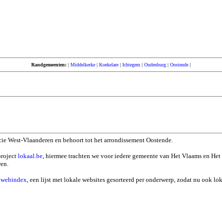
Randgemeenten:
|
Middelkerke
|
Koekelare
|
Ichtegem
|
Oudenburg
|
Oostende
|
ncie West-Vlaanderen en behoort tot het arrondissement Oostende.
project
lokaal.be
, hiermee trachten we voor iedere gemeente van Het Vlaams en Het
ren.
n
webindex
, een lijst met lokale websites gesorteerd per onderwerp, zodat nu ook l