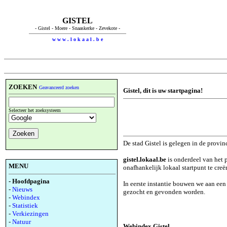
GISTEL
- Gistel - Moere - Snaaskerke - Zevekote -
w w w . l o k a a l . b e
ZOEKEN
Geavanceerd zoeken
Gistel, dit is uw startpagina!
Selecteer het zoeksysteem
De stad Gistel is gelegen in de provi
gistel.lokaal.be
is onderdeel van het 
MENU
onafhankelijk lokaal startpunt te creë
- Hoofdpagina
In eerste instantie bouwen we aan ee
-
Nieuws
gezocht en gevonden worden.
-
Webindex
-
Statistiek
-
Verkiezingen
-
Natuur
Webindex Gistel