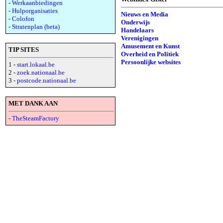
-
Werkaanbiedingen
-
Hulporganisaties
Nieuws en Media
-
Colofon
Onderwijs
-
Stratenplan (beta)
Handelaars
Verenigingen
Amusement en Kunst
TIP SITES
Overheid en Politiek
Persoonlijke websites
1 -
start.lokaal.be
2 -
zoek.nationaal.be
3 -
postcode.nationaal.be
MET DANK AAN
-
TheSteamFactory