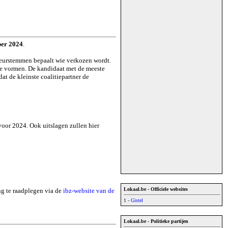
ber 2024
.
rkeurstemmen bepaalt wie verkozen wordt.
 te vormen. De kandidaat met de meeste
t de kleinste coalitiepartner de
 voor 2024. Ook uitslagen zullen hier
Lokaal.be - Officiele websites
ing te raadplegen via de
ibz-website van de
1 -
Gistel
Lokaal.be - Politieke partijen