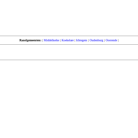
Randgemeenten:
|
Middelkerke
|
Koekelare
|
Ichtegem
|
Oudenburg
|
Oostende
|