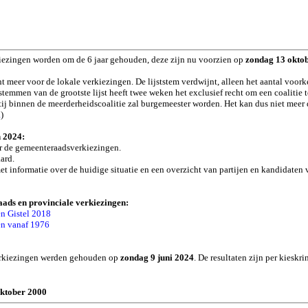
iezingen worden om de 6 jaar gehouden, deze zijn nu voorzien op
zondag 13 okto
t meer voor de lokale verkiezingen. De lijststem verdwijnt, alleen het aantal voo
temmen van de grootste lijst heeft twee weken het exclusief recht om een coalitie
j binnen de meerderheidscoalitie zal burgemeester worden. Het kan dus niet meer da
a
)
n 2024:
 de gemeenteraadsverkiezingen.
ard.
met informatie over de huidige situatie en een overzicht van partijen en kandidaten
ads en provinciale verkiezingen:
n Gistel 2018
en vanaf 1976
8
verkiezingen werden gehouden op
zondag 9 juni 2024
. De resultaten zijn per kieskr
ktober 2000