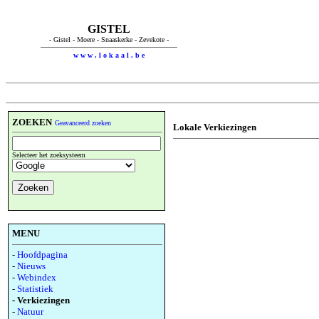
GISTEL
- Gistel - Moere - Snaaskerke - Zevekote -
w w w . l o k a a l . b e
ZOEKEN
Geavanceerd zoeken
Lokale Verkiezingen
Selecteer het zoeksysteem
MENU
-
Hoofdpagina
-
Nieuws
-
Webindex
-
Statistiek
- Verkiezingen
-
Natuur