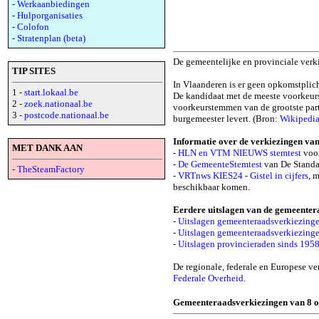
-
Werkaanbiedingen
-
Hulporganisaties
-
Colofon
-
Stratenplan (beta)
De gemeentelijke en provinciale verk
TIP SITES
In Vlaanderen is er geen opkomstplich
1 -
start.lokaal.be
De kandidaat met de meeste voorkeurs
2 -
zoek.nationaal.be
voorkeurstemmen van de grootste parti
3 -
postcode.nationaal.be
burgemeester levert. (Bron:
Wikipedi
Informatie over de verkiezingen va
MET DANK AAN
-
HLN en VTM NIEUWS stemtest
voor
-
De GemeenteStemtest
van De Standa
-
TheSteamFactory
-
VRTnws KIES24 - Gistel in cijfers
, 
beschikbaar komen.
Eerdere uitslagen van de gemeentera
-
Uitslagen gemeenteraadsverkiezinge
-
Uitslagen gemeenteraadsverkiezing
-
Uitslagen provincieraden sinds 195
De regionale, federale en Europese 
Federale Overheid
.
Gemeenteraadsverkiezingen van 8 o