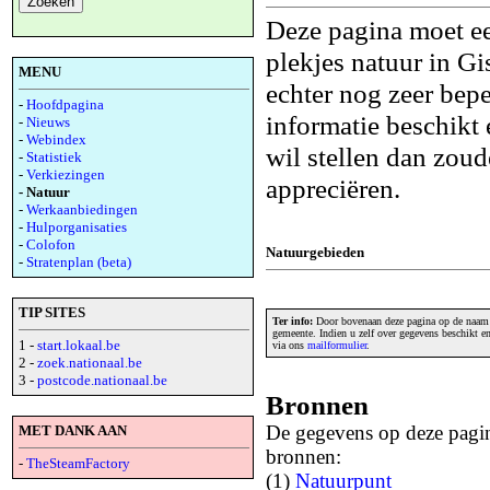
Deze pagina moet ee
plekjes natuur in Gis
MENU
echter nog zeer bepe
-
Hoofdpagina
informatie beschikt
-
Nieuws
-
Webindex
wil stellen dan zoud
-
Statistiek
-
Verkiezingen
appreciëren.
- Natuur
-
Werkaanbiedingen
-
Hulporganisaties
-
Colofon
Natuurgebieden
-
Stratenplan (beta)
TIP SITES
Ter info:
Door bovenaan deze pagina op de naam v
gemeente. Indien u zelf over gegevens beschikt e
1 -
start.lokaal.be
via ons
mailformulier
.
2 -
zoek.nationaal.be
3 -
postcode.nationaal.be
Bronnen
De gegevens op deze pagin
MET DANK AAN
bronnen:
-
TheSteamFactory
(1)
Natuurpunt