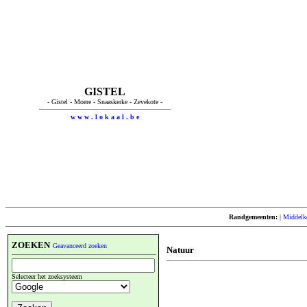
GISTEL
- Gistel - Moere - Snaaskerke - Zevekote -
w w w . l o k a a l . b e
Randgemeenten:
|
Middelk
ZOEKEN
Geavanceerd zoeken
Natuur
Selecteer het zoeksysteem