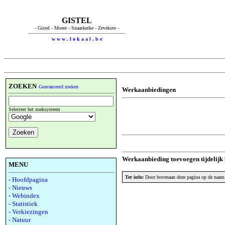
GISTEL
- Gistel - Moere - Snaaskerke - Zevekote -
w w w . l o k a a l . b e
ZOEKEN
Geavanceerd zoeken
Werkaanbiedingen
Selecteer het zoeksysteem
Werkaanbieding toevoegen tijdelijk 
MENU
Ter info:
Door bovenaan deze pagina op de naam 
-
Hoofdpagina
-
Nieuws
-
Webindex
-
Statistiek
-
Verkiezingen
-
Natuur