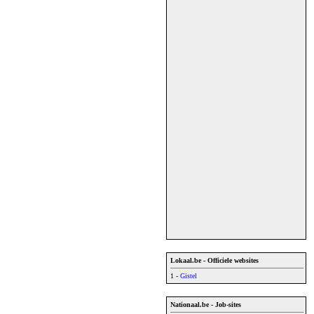
Lokaal.be - Officiele websites
1 -
Gistel
Nationaal.be - Job-sites