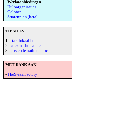
- Werkaanbiedingen
-
Hulporganisaties
-
Colofon
-
Stratenplan (beta)
TIP SITES
1 -
start.lokaal.be
2 -
zoek.nationaal.be
3 -
postcode.nationaal.be
MET DANK AAN
-
TheSteamFactory