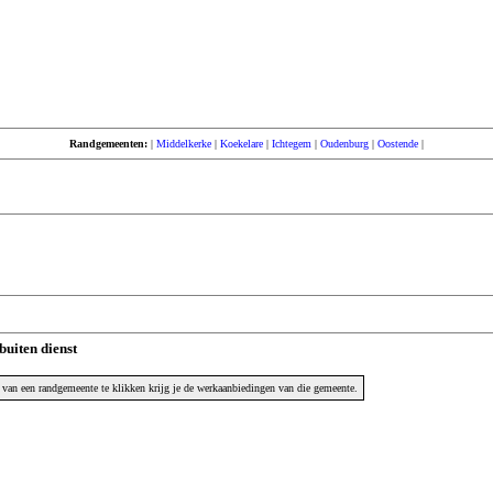
Randgemeenten:
|
Middelkerke
|
Koekelare
|
Ichtegem
|
Oudenburg
|
Oostende
|
buiten dienst
van een randgemeente te klikken krijg je de werkaanbiedingen van die gemeente.