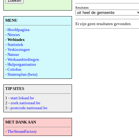
Resultaten:
MENU
Er zijn geen resultaten gevonden.
-
Hoofdpagina
-
Nieuws
- Webindex
-
Statistiek
-
Verkiezingen
-
Natuur
-
Werkaanbiedingen
-
Hulporganisaties
-
Colofon
-
Stratenplan (beta)
TIP SITES
1 -
start.lokaal.be
2 -
zoek.nationaal.be
3 -
postcode.nationaal.be
MET DANK AAN
-
TheSteamFactory