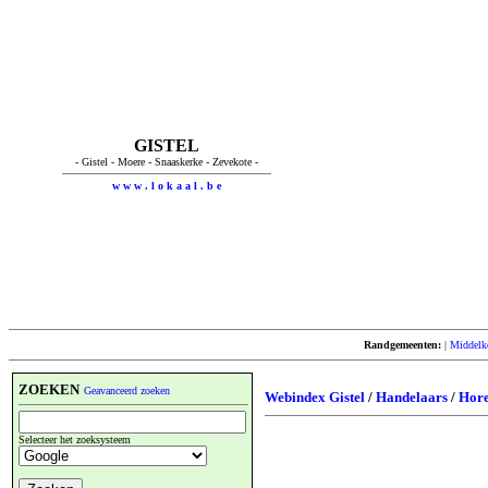
GISTEL
- Gistel - Moere - Snaaskerke - Zevekote -
w w w . l o k a a l . b e
Randgemeenten:
|
Middelk
ZOEKEN
Geavanceerd zoeken
Webindex Gistel
/
Handelaars
/
Hor
Selecteer het zoeksysteem